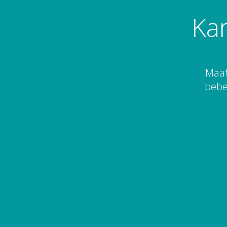
Ka
Maaf
bebe