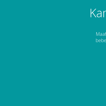
Ka
Maaf
bebe