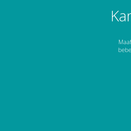
Ka
Maaf
bebe