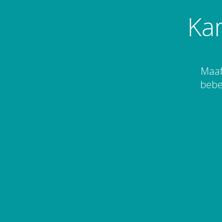
Ka
Maaf
bebe