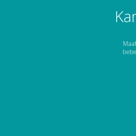
Ka
Maaf
bebe